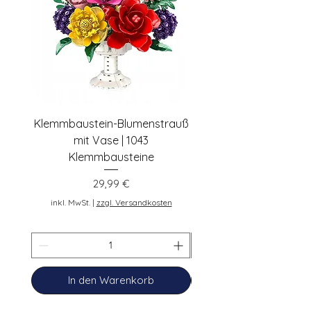
Klemmbaustein-Blumenstrauß
Schwarze Klemmbaus
mit Vase | 1043
Rosen | 443 Klemmbau
Klemmbausteine
Preis
29,99 €
inkl. MwSt.
inkl. MwSt.
|
zzgl. Versandkosten
In den Warenkorb