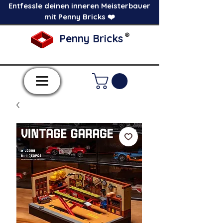
Entfessle deinen inneren Meisterbauer
mit Penny Bricks ❤️
®
Penny Bricks
-Einzelne Klemmbausteine im Pick a Brick
Stil-