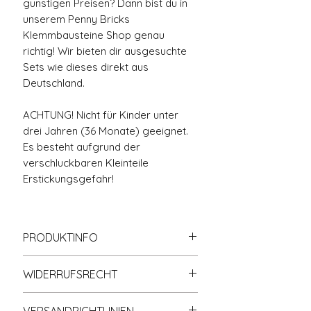
günstigen Preisen? Dann bist du in
unserem Penny Bricks
Klemmbausteine Shop genau
richtig! Wir bieten dir ausgesuchte
Sets wie dieses direkt aus
Deutschland.
ACHTUNG! Nicht für Kinder unter
drei Jahren (36 Monate) geeignet.
Es besteht aufgrund der
verschluckbaren Kleinteile
Erstickungsgefahr!
PRODUKTINFO
🧱 100% Kompatibel mit allen
WIDERRUFSRECHT
gängigen Klemmbaustein-
Systemen und Marken
Informationen zum Widerrufsrecht
📘 Gedruckte Anleitung – kein