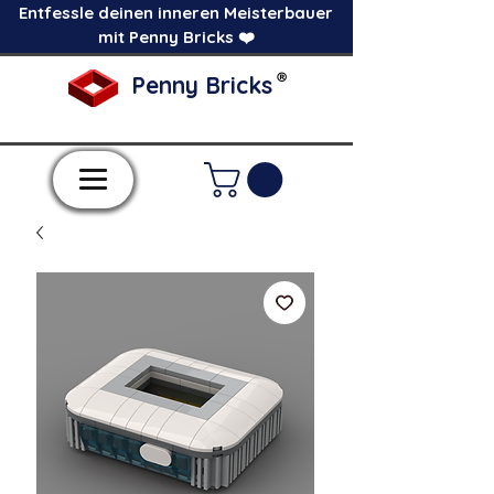
Entfessle deinen inneren Meisterbauer
mit Penny Bricks ❤️
®
Penny Bricks
-Einzelne Klemmbausteine im Pick a Brick
Stil-