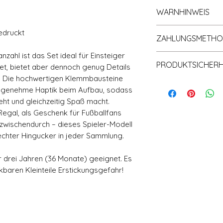
Der Versand erfolg
Klemmbaustein
WARNHINWEIS
Bearbeitungszeit de
🧱 Material: Ho
bei ein bis maxima
📦 Große, wach
ACHTUNG! Nicht für
edruckt
per Deutscher Pos
ZAHLUNGSMETH
Klemmbaustein 
Monate) geeignet. 
Informationen finde
verschluckbaren Kle
zahl ist das Set ideal für Einsteiger
Akzeptierte Zahlu
Versand und Rückg
PRODUKTSICHERHE
t, bietet aber dennoch genug Details
PAYPAL
s. Die hochwertigen Klemmbausteine
Apple Pay
Zusätzlich neu erf
Überweisung in
 angenehme Haptik beim Aufbau, sodass
(General Product S
Rechnung
ht und gleichzeitig Spaß macht.
Produktsicherheit:
SOFORT - Über
Regal, als Geschenk für Fußballfans
Giropay
 zwischendurch – dieses Spieler-Modell
Hersteller nach GP
Kreditkarte
n echter Hingucker in jeder Sammlung.
Penny Bricks®, Pen
Postadresse: Lentr
r drei Jahren (36 Monate) geeignet. Es
Warendorf, Deutsch
baren Kleinteile Erstickungsgefahr!
shop@pennybricks