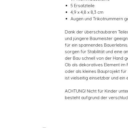
5 Ersatzteile
4,9 x 4,8 x 8,3 cm
Augen und Trikotnummern g
Dank der überschaubaren Teilean
und jüngere Baumeister geeigne
für ein spannendes Bauerlebni
sorgen für Stabilität und eine
der Bau schnell von der Hand ge
Ob als dekoratives Element im 
oder als kleines Bauprojekt für
ist vielseitig einsetzbar und ei
ACHTUNG! Nicht für Kinder unte
besteht aufgrund der verschluck