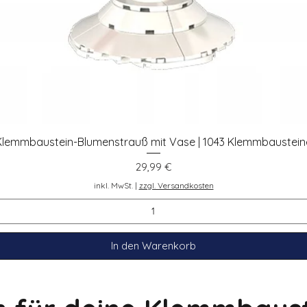
Klemmbaustein-Blumenstrauß mit Vase | 1043 Klemmbaustein
Schnellansicht
Preis
29,99 €
inkl. MwSt.
|
zzgl. Versandkosten
In den Warenkorb