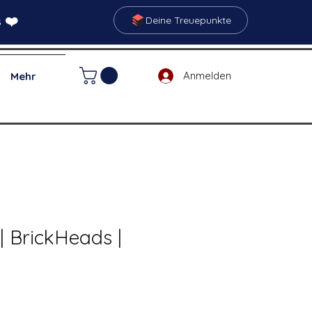
 ❤️
Deine Treuepunkte
Anmelden
Mehr
| BrickHeads |