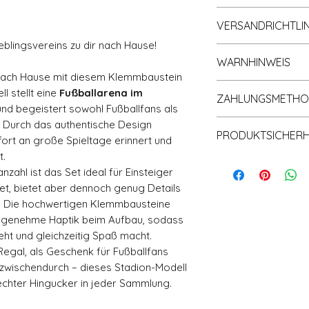
📘 Einfache PDF
Informationen zum 
♻️ Lieferung MI
VERSANDRICHTLIN
gleichnamigen Rubr
🚚 Schneller Ve
Richtlinien
).
eblingsvereins zu dir nach Hause!
Der Versand erfolg
Klemmbaustein
WARNHINWEIS
Bearbeitungszeit de
🧱 Material: Ho
 nach Hause mit diesem Klemmbaustein
bei ein bis maxima
📦 Große, wach
ACHTUNG! Nicht für
l stellt eine
Fußballarena im
per Deutscher Pos
ZAHLUNGSMETH
Klemmbaustein 
Monate) geeignet. 
und begeistert sowohl Fußballfans als
Informationen finde
verschluckbaren Kle
Akzeptierte Zahlu
 Durch das authentische Design
Versand und Rückg
PRODUKTSICHERHE
PAYPAL
ofort an große Spieltage erinnert und
Apple Pay
t.
Zusätzlich neu erf
Überweisung in
zahl ist das Set ideal für Einsteiger
(General Product S
Rechnung
t, bietet aber dennoch genug Details
Produktsicherheit:
SOFORT - Über
s. Die hochwertigen Klemmbausteine
Giropay
 angenehme Haptik beim Aufbau, sodass
Hersteller nach GP
Kreditkarte
ht und gleichzeitig Spaß macht.
Penny Bricks®, Pen
Regal, als Geschenk für Fußballfans
Postadresse: Lentr
Warendorf, Deutsch
r zwischendurch – dieses Stadion-Modell
shop@pennybricks
n echter Hingucker in jeder Sammlung.