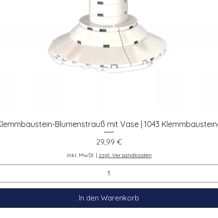
Klemmbaustein-Blumenstrauß mit Vase | 1043 Klemmbaustein
Schnellansicht
Preis
29,99 €
inkl. MwSt.
|
zzgl. Versandkosten
In den Warenkorb