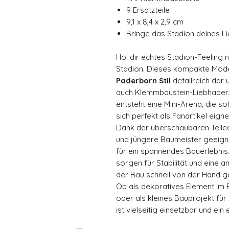
9 Ersatzteile
9,1 x 8,4 x 2,9 cm
Bringe das Stadion deines Li
Hol dir echtes Stadion-Feeling
Stadion. Dieses kompakte Model
Paderborn Stil
detailreich dar 
auch Klemmbaustein-Liebhaber.
entsteht eine Mini-Arena, die s
sich perfekt als Fanartikel eigne
Dank der überschaubaren Teilean
und jüngere Baumeister geeigne
für ein spannendes Bauerlebni
sorgen für Stabilität und eine
der Bau schnell von der Hand ge
Ob als dekoratives Element im 
oder als kleines Bauprojekt fü
ist vielseitig einsetzbar und ei