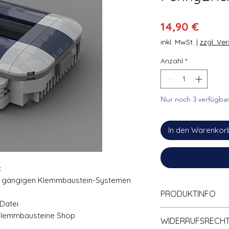
Preis
14,90 €
inkl. MwSt.
|
zzgl. Ve
Anzahl
*
Nur noch 3 verfügba
In den Warenkor
:
en gängigen Klemmbaustein-Systemen
PRODUKTINFO
-Datei
🧱 100% Kompati
Klemmbausteine Shop
WIDERRUFSRECH
Klemmbaustein-