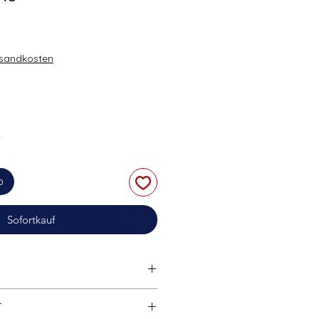
rsandkosten
r
b
Sofortkauf
bel mit allen gängigen
T
Systemen und Marken