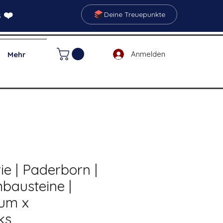
 ❤️
Deine Treuepunkte
Anmelden
Mehr
ie | Paderborn |
bausteine |
ium x
ks