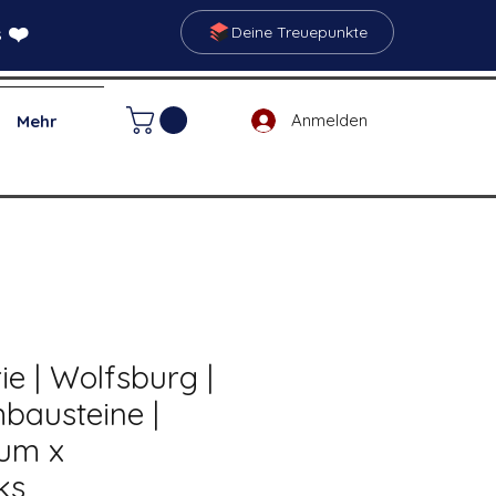
 ❤️
Deine Treuepunkte
Anmelden
Mehr
ie | Wolfsburg |
bausteine |
ium x
ks