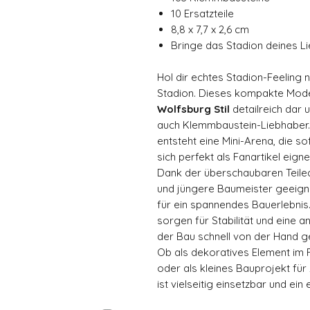
10 Ersatzteile
8,8 x 7,7 x 2,6 cm
Bringe das Stadion deines Li
Hol dir echtes Stadion-Feeling
Stadion. Dieses kompakte Model
Wolfsburg Stil
detailreich dar 
auch Klemmbaustein-Liebhaber.
entsteht eine Mini-Arena, die s
sich perfekt als Fanartikel eigne
Dank der überschaubaren Teilean
und jüngere Baumeister geeigne
für ein spannendes Bauerlebni
sorgen für Stabilität und eine
der Bau schnell von der Hand ge
Ob als dekoratives Element im 
oder als kleines Bauprojekt fü
ist vielseitig einsetzbar und ei