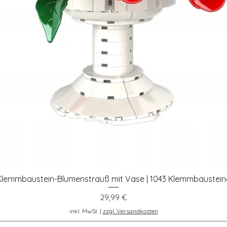
Klemmbaustein-Blumenstrauß mit Vase | 1043 Klemmbaustein
Schnellansicht
Preis
29,99 €
inkl. MwSt.
|
zzgl. Versandkosten