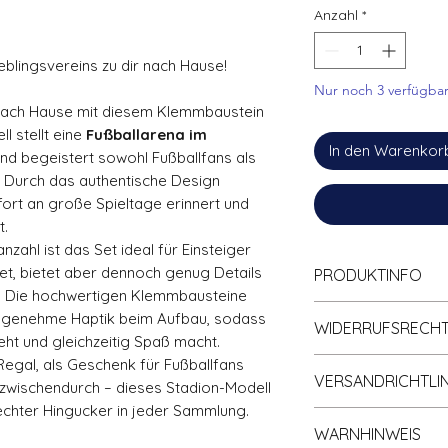
Anzahl
*
eblingsvereins zu dir nach Hause!
Nur noch 3 verfügba
 nach Hause mit diesem Klemmbaustein
l stellt eine
Fußballarena im
In den Warenkor
und begeistert sowohl Fußballfans als
 Durch das authentische Design
ofort an große Spieltage erinnert und
t.
zahl ist das Set ideal für Einsteiger
t, bietet aber dennoch genug Details
PRODUKTINFO
s. Die hochwertigen Klemmbausteine
🧱 100% Kompati
 angenehme Haptik beim Aufbau, sodass
WIDERRUFSRECH
Klemmbaustein-
ht und gleichzeitig Spaß macht.
📘 Einfache PDF
Regal, als Geschenk für Fußballfans
Informationen zum 
♻️ Lieferung MI
VERSANDRICHTLIN
gleichnamigen Rubr
r zwischendurch – dieses Stadion-Modell
🚚 Schneller Ve
Richtlinien
).
n echter Hingucker in jeder Sammlung.
Der Versand erfolg
Klemmbaustein
WARNHINWEIS
Bearbeitungszeit de
🧱 Material: Ho