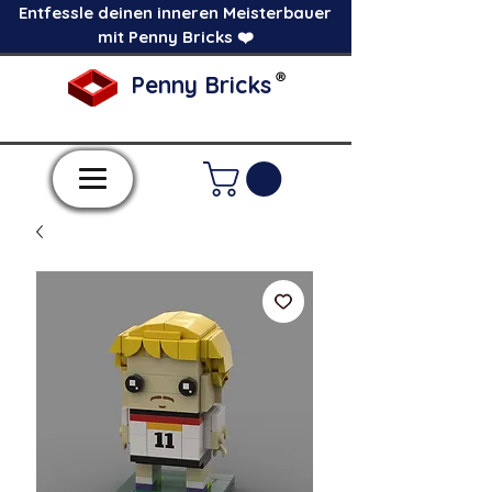
Entfessle deinen inneren Meisterbauer
mit Penny Bricks ❤️
®
Penny Bricks
-Einzelne Klemmbausteine im Pick a Brick
Stil-