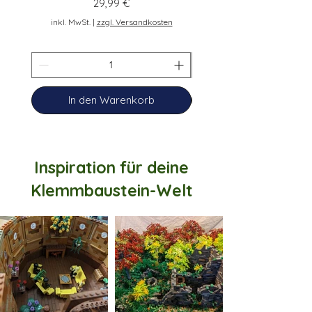
Preis
29,99 €
inkl. MwSt.
inkl. MwSt.
|
zzgl. Versandkosten
In den Warenkorb
Inspiration für deine
Klemmbaustein-Welt