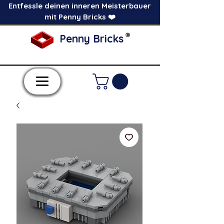
Entfessle deinen inneren Meisterbauer
mit Penny Bricks ❤️
®
Penny Bricks
-Einzelne Klemmbausteine im Pick a Brick
Stil-