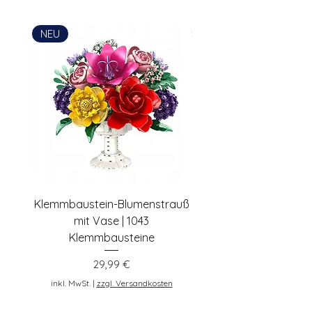
Simon Habenicht
Postadresse: Lentruper Ring 19, DE-
NEU
NEU
48231 Warendorf, Deutschland,
pennybricks.de -
shop@pennybricks.de
Klemmbaustein-Blumenstrauß
Schwarze Klemmbaus
mit Vase | 1043
Rosen | 443 Klemmbau
Klemmbausteine
Preis
29,99 €
inkl. MwSt.
inkl. MwSt.
|
zzgl. Versandkosten