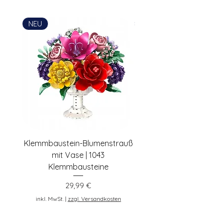
Simon Habenicht
Postadresse: Lentruper Ring 19, DE-
NEU
NEU
48231 Warendorf, Deutschland,
pennybricks.de -
shop@pennybricks.de
Klemmbaustein-Blumenstrauß
Schwarze Klemmbaus
mit Vase | 1043
Rosen | 443 Klemmbau
Klemmbausteine
Preis
29,99 €
inkl. MwSt.
inkl. MwSt.
|
zzgl. Versandkosten