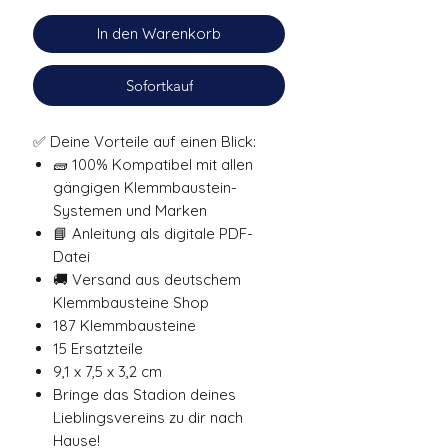
In den Warenkorb
Sofortkauf
✅ Deine Vorteile auf einen Blick:
🧱 100% Kompatibel mit allen
gängigen Klemmbaustein-
Systemen und Marken
📘 Anleitung als digitale PDF-
Datei
🚚 Versand aus deutschem
Klemmbausteine Shop
187 Klemmbausteine
15 Ersatzteile
9,1 x 7,5 x 3,2 cm
Bringe das Stadion deines
Lieblingsvereins zu dir nach
Hause!