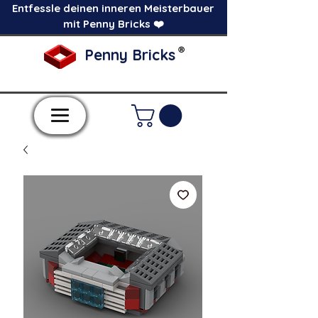
Entfessle deinen inneren Meisterbauer
mit Penny Bricks ❤️
®
Penny Bricks
-Einzelne Klemmbausteine im Pick a Brick
Stil-